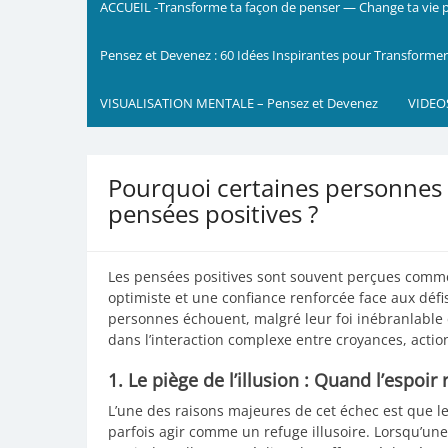
ACCUEIL -Transforme ta façon de penser — Change ta vie p
Pensez et Devenez : 60 Idées Inspirantes pour Transformer
VISUALISATION MENTALE – Pensez et Devenez
VIDEO
Pourquoi certaines personnes
pensées positives ?
Les pensées positives sont souvent perçues comme 
optimiste et une confiance renforcée face aux défis
personnes échouent, malgré leur foi inébranlable 
dans l’interaction complexe entre croyances, action
1. Le piège de l’illusion : Quand l’espoir
L’une des raisons majeures de cet échec est que l
parfois agir comme un refuge illusoire. Lorsqu’un