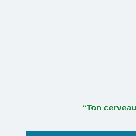
Skip
to
content
“Ton cerveau 