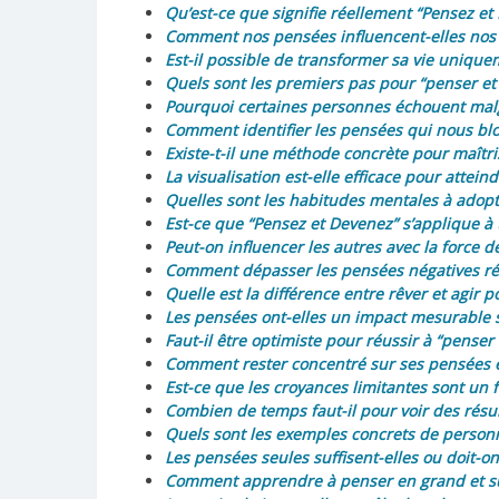
Qu’est-ce que signifie réellement “Pensez et
Comment nos pensées influencent-elles nos r
Est-il possible de transformer sa vie uniqu
Quels sont les premiers pas pour “penser et 
Pourquoi certaines personnes échouent malg
Comment identifier les pensées qui nous blo
Existe-t-il une méthode concrète pour maîtr
La visualisation est-elle efficace pour atteind
Quelles sont les habitudes mentales à adopt
Est-ce que “Pensez et Devenez” s’applique à t
Peut-on influencer les autres avec la force d
Comment dépasser les pensées négatives ré
Quelle est la différence entre rêver et agir p
Les pensées ont-elles un impact mesurable s
Faut-il être optimiste pour réussir à “penser 
Comment rester concentré sur ses pensées et 
Est-ce que les croyances limitantes sont un f
Combien de temps faut-il pour voir des résu
Quels sont les exemples concrets de personne
Les pensées seules suffisent-elles ou doit-o
Comment apprendre à penser en grand et su