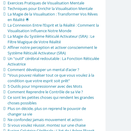
Exercices Pratiques de Visualisation Mentale
Techniques pour Enrichir la Visualisation Mentale
La Magie de la Visualisation : Transformer Vos Rêves
en Réalité 🌟
La Connexion Entre l’Esprit et la Réalité : Comment la
Visualisation Influence Notre Monde
La Magie du Système Réticulé Activateur (SRA) : Le
Filtre Magique de Votre Réalité
Affiner notre perception et activer consciemment le
Système Réticulé Activateur (SRA)
Un “outil” cérébral redoutable : La Fonction Réticulée
Activatrice
Comment développer un mental d’acier ?
“Vous pouvez réaliser tout ce que vous voulez à la
condition que votre esprit soit prêt”
5 Outils pour Impressionner avec des Mots
Comment Reprendre le Contrôle de sa Vie ?
Ce sont les petites choses qui rendent les grandes
choses possibles
Plus on décide, plus on reprend le pouvoir de
changer sa vie
Ne confondez jamais mouvement et action
Si vous voulez réussir, montez sur une chaise
Fusion Créatrice Cérébrale : L’Art de Libérer l’Esprit