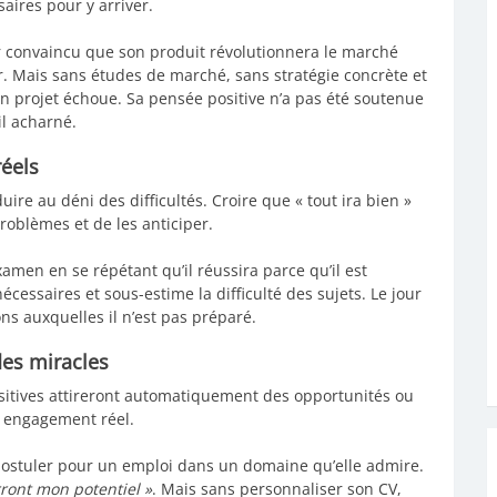
saires pour y arriver.
convaincu que son produit révolutionnera le marché
r. Mais sans études de marché, sans stratégie concrète et
son projet échoue. Sa pensée positive n’a pas été soutenue
il acharné.
réels
re au déni des difficultés. Croire que « tout ira bien »
oblèmes et de les anticiper.
men en se répétant qu’il réussira parce qu’il est
 nécessaires et sous-estime la difficulté des sujets. Le jour
ns auxquelles il n’est pas préparé.
des miracles
sitives attireront automatiquement des opportunités ou
s engagement réel.
stuler pour un emploi dans un domaine qu’elle admire.
rront mon potentiel »
. Mais sans personnaliser son CV,