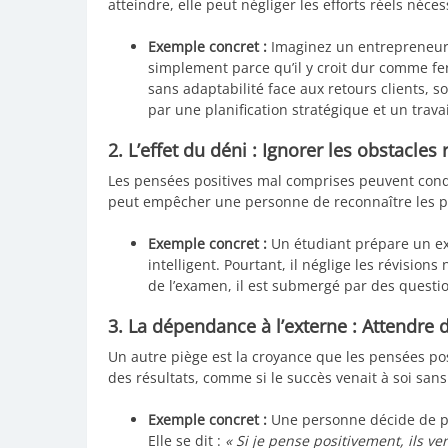
atteindre, elle peut négliger les efforts réels néces
Exemple concret :
Imaginez un entrepreneur 
simplement parce qu’il y croit dur comme fe
sans adaptabilité face aux retours clients, 
par une planification stratégique et un trava
2. L’effet du déni : Ignorer les obstacles 
Les pensées positives mal comprises peuvent condui
peut empêcher une personne de reconnaître les pr
Exemple concret :
Un étudiant prépare un exa
intelligent. Pourtant, il néglige les révisions
de l’examen, il est submergé par des questio
3. La dépendance à l’externe : Attendre 
Un autre piège est la croyance que les pensées po
des résultats, comme si le succès venait à soi san
Exemple concret :
Une personne décide de po
Elle se dit :
« Si je pense positivement, ils ve