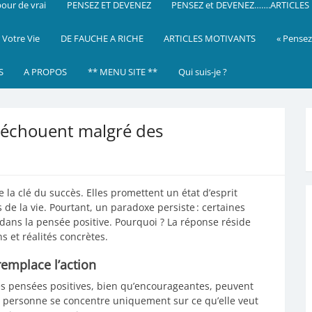
our de vrai
PENSEZ ET DEVENEZ
PENSEZ et DEVENEZ…….ARTICLES
 Votre Vie
DE FAUCHE A RICHE
ARTICLES MOTIVANTS
« Pensez
S
A PROPOS
** MENU SITE **
Qui suis-je ?
 échouent malgré des
la clé du succès. Elles promettent un état d’esprit
 de la vie. Pourtant, un paradoxe persiste : certaines
dans la pensée positive. Pourquoi ? La réponse réside
s et réalités concrètes.
 remplace l’action
es pensées positives, bien qu’encourageantes, peuvent
e personne se concentre uniquement sur ce qu’elle veut