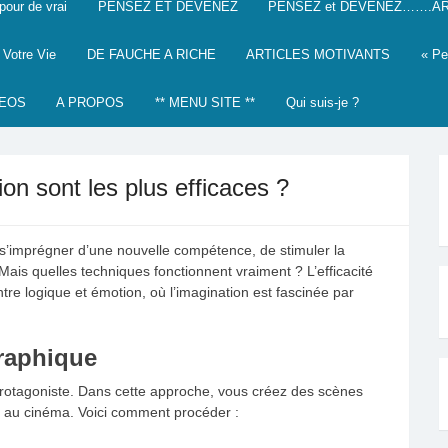
our de vrai
PENSEZ ET DEVENEZ
PENSEZ et DEVENEZ…….AR
 Votre Vie
DE FAUCHE A RICHE
ARTICLES MOTIVANTS
« Pe
DEOS
A PROPOS
** MENU SITE **
Qui suis-je ?
ion sont les plus efficaces ?
de s’imprégner d’une nouvelle compétence, de stimuler la
 Mais quelles techniques fonctionnent vraiment ? L’efficacité
re logique et émotion, où l’imagination est fascinée par
graphique
protagoniste. Dans cette approche, vous créez des scènes
ez au cinéma. Voici comment procéder :