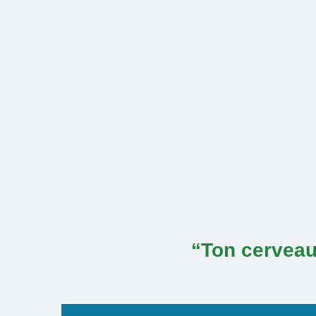
Skip
to
content
“Ton cerveau 