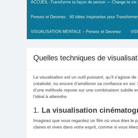
ACCUEIL -Transforme ta façon de penser — Change ta vie p
Pensez et Devenez : 60 Idées Inspirantes pour Transformer
VISUALISATION MENTALE – Pensez et Devenez
VI
Quelles techniques de visualisat
La visualisation est un outil puissant, qu’il s’agisse 
créativité, ou encore d’améliorer sa confiance en soi.
d’une méthode repose sur une combinaison subtile ent
l’idéal à atteindre.
1.
La visualisation cinémato
Imaginez que vous regardez un film où vous êtes le 
claires et vives dans votre esprit, comme si vous éti