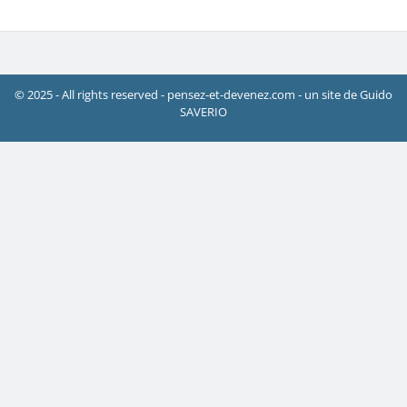
© 2025 - All rights reserved - pensez-et-devenez.com - un site de Guido
SAVERIO