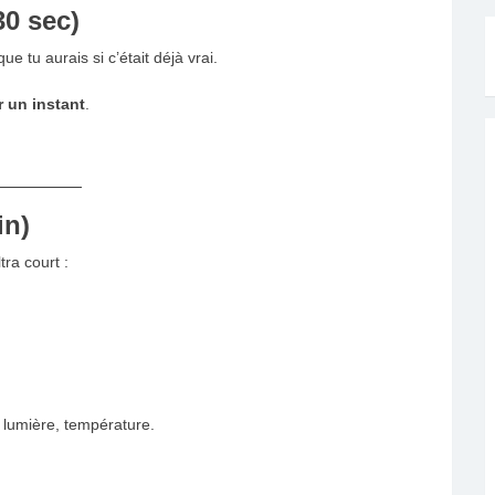
30 sec)
ue tu aurais si c’était déjà vrai.
r un instant
.
in)
tra court :
s, lumière, température.