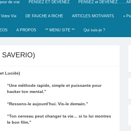
our de vrai
PENSEZ ET DEVENEZ
PENSEZ et DEVENEZ…….AR
 Votre Vie
DE FAUCHE A RICHE
ARTICLES MOTIVANTS
« Pe
DEOS
A PROPOS
** MENU SITE **
Qui suis-je ?
o SAVERIO)
 et Lucide)
“Une méthode rapide, simple et puissante pour
hacker ton mental.”
“Ressens-le aujourd’hui. Vis-le demain.”
“Ton cerveau peut changer ta vie… si tu lui montres
le bon film.”