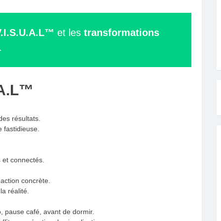
.I.S.U.A.L™
et les
transformations
.
.A.L™
des résultats.
 fastidieuse.
 et connectés.
-action concrète.
a réalité.
o, pause café, avant de dormir.