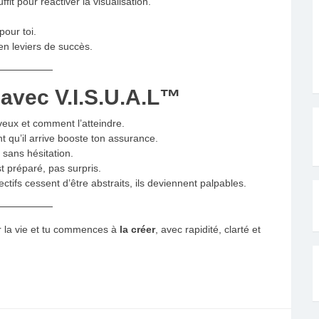
fit pour réactiver la visualisation.
pour toi.
n leviers de succès.
 avec V.I.S.U.A.L™
veux et comment l’atteindre.
t qu’il arrive booste ton assurance.
 sans hésitation.
t préparé, pas surpris.
ectifs cessent d’être abstraits, ils deviennent palpables.
ir la vie et tu commences à
la créer
, avec rapidité, clarté et