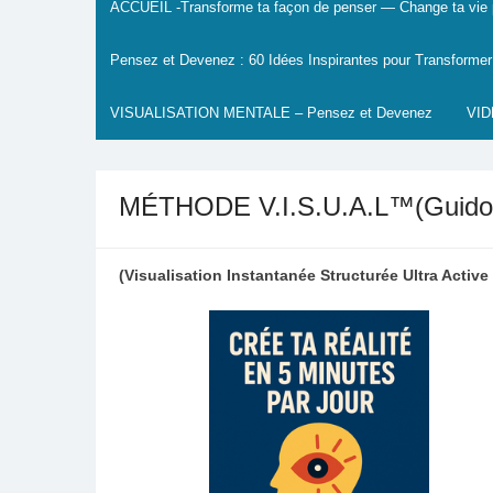
ACCUEIL -Transforme ta façon de penser — Change ta vie p
Pensez et Devenez : 60 Idées Inspirantes pour Transformer
VISUALISATION MENTALE – Pensez et Devenez
VI
MÉTHODE V.I.S.U.A.L™(Guid
(Visualisation Instantanée Structurée Ultra Active