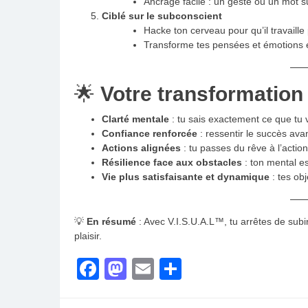
Ancrage facile : un geste ou un mot suf
Ciblé sur le subconscient
Hacke ton cerveau pour qu’il travaille 
Transforme tes pensées et émotions e
🌟
Votre transformation
Clarté mentale
: tu sais exactement ce que tu 
Confiance renforcée
: ressentir le succès avan
Actions alignées
: tu passes du rêve à l’action
Résilience face aux obstacles
: ton mental es
Vie plus satisfaisante et dynamique
: tes obj
💡
En résumé
: Avec V.I.S.U.A.L™, tu arrêtes de sub
plaisir.
Facebook
Mastodon
Email
Partager