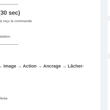
(30 sec)
éjà reçu la commande.
station.
 → Image → Action → Ancrage → Lâcher-
férée