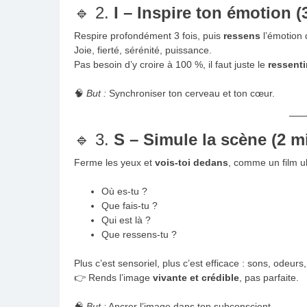
🔹 2.
I – Inspire ton émotion (
Respire profondément 3 fois, puis
ressens
l’émotion q
Joie, fierté, sérénité, puissance.
Pas besoin d’y croire à 100 %, il faut juste le
ressenti
🧠
But :
Synchroniser ton cerveau et ton cœur.
🔹 3.
S – Simule la scène (2 m
Ferme les yeux et
vois-toi dedans
, comme un film ul
Où es-tu ?
Que fais-tu ?
Qui est là ?
Que ressens-tu ?
Plus c’est sensoriel, plus c’est efficace : sons, odeur
👉 Rends l’image
vivante et crédible
, pas parfaite.
🧠
But :
Ancrer l’image dans ton subconscient.