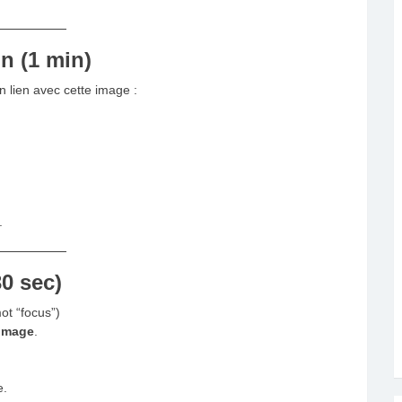
on (1 min)
 lien avec cette image :
.
30 sec)
ot “focus”)
’image
.
e.